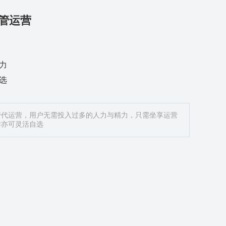
管运营
力
选
管代运营，用户无需投入过多的人力与精力，只需坐享运营
作亦可灵活自选